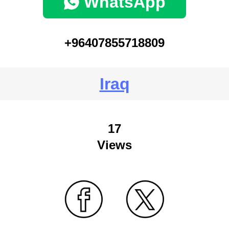
WhatsApp
+96407855718809
Iraq
17
Views