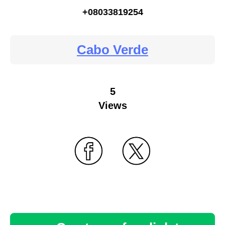
+08033819254
Cabo Verde
5
Views