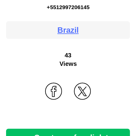
+5512997206145
Brazil
43
Views