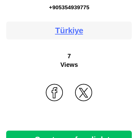
+905354939775
Türkiye
7
Views