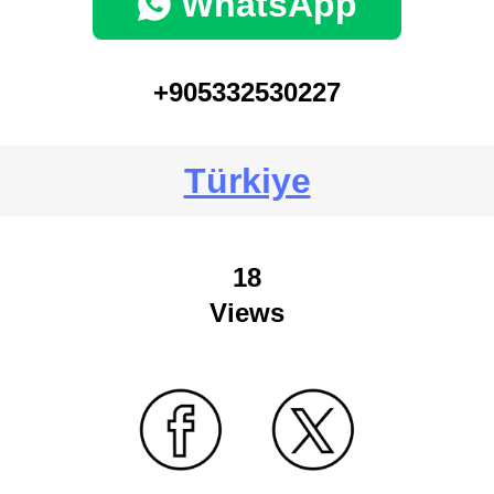
WhatsApp
+905332530227
Türkiye
18
Views