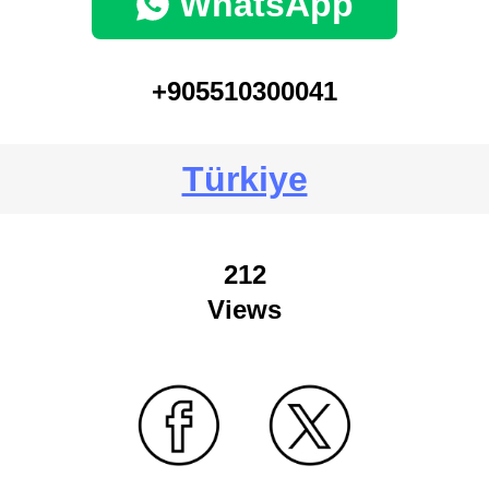
WhatsApp
+905510300041
Türkiye
212
Views